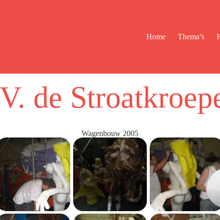
Home
Thema’s
F
V. de Stroatkroep
Wagenbouw 2005