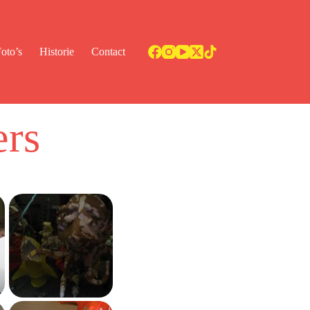
oto’s
Historie
Contact
ers