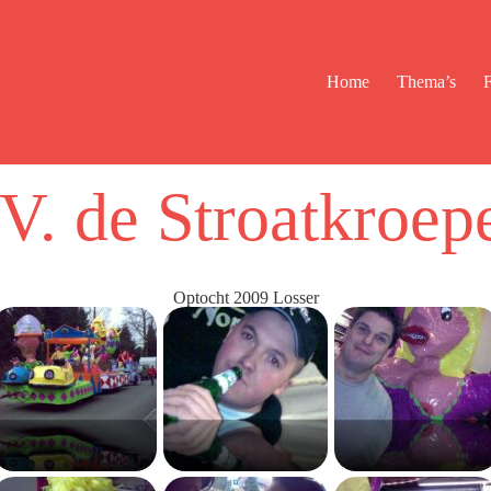
Home
Thema’s
F
V. de Stroatkroep
Optocht 2009 Losser